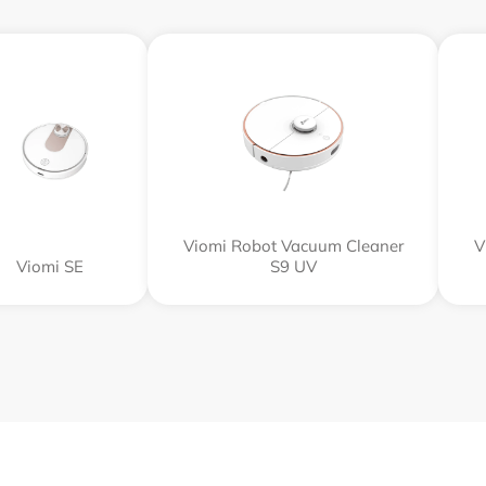
Viomi Robot Vacuum Cleaner
V
Viomi SE
S9 UV