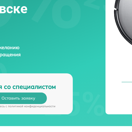
овске
 желанию
бращения
я со специалистом
Оставить заявку
есь c
политикой конфиденциальности