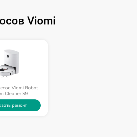
осов Viomi
есос Viomi Robot
m Cleaner S9
азать ремонт