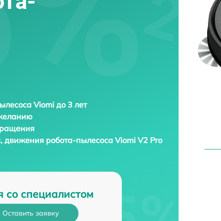
та-
ылесоса Viomi до 3 лет
 желанию
бращения
ы, движения робота-пылесоса
Viomi V2 Pro
я со специалистом
Оставить заявку