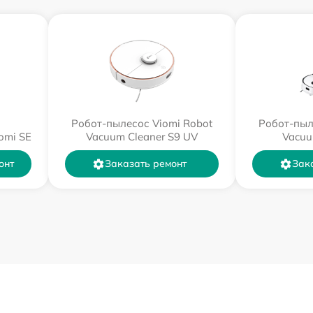
Робот-пылесос Viomi Robot
Робот-пыл
omi SE
Vacuum Cleaner S9 UV
Vacuu
онт
Заказать ремонт
Зак