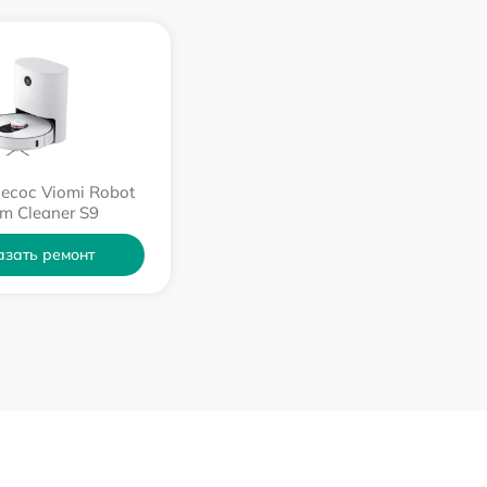
есос Viomi Robot
m Cleaner S9
азать ремонт