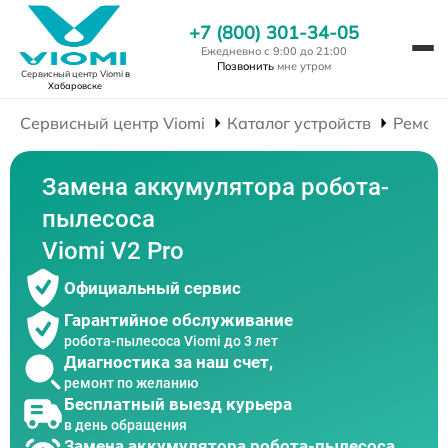
+7 (800) 301-34-05
Ежедневно с 9:00 до 21:00
Позвонить
мне утром
Сервисный центр Viomi
в
Хабаровске
Сервисный центр Viomi
Каталог устройств
Ремонт
Замена аккумулятора робота-
пылесоса
Viomi V2 Pro
Официальный сервис
Гарантийное обслуживание
робота-пылесоса Viomi до 3 лет
Диагностика за наш счет,
ремонт по желанию
Бесплатный выезд курьера
в день обращения
Замена аккумулятора робота-пылесоса