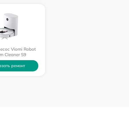
есос Viomi Robot
m Cleaner S9
азать ремонт