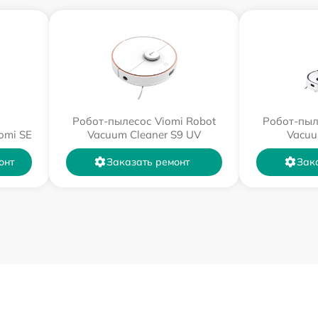
Робот-пылесос Viomi Robot
Робот-пыл
omi SE
Vacuum Cleaner S9 UV
Vacuu
онт
Заказать ремонт
Зак