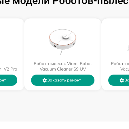
е модели Роботов-пылес
Робот-пылесос Viomi Robot
Робот-п
i V2 Pro
Vacuum Cleaner S9 UV
Vac
онт
Заказать ремонт
За