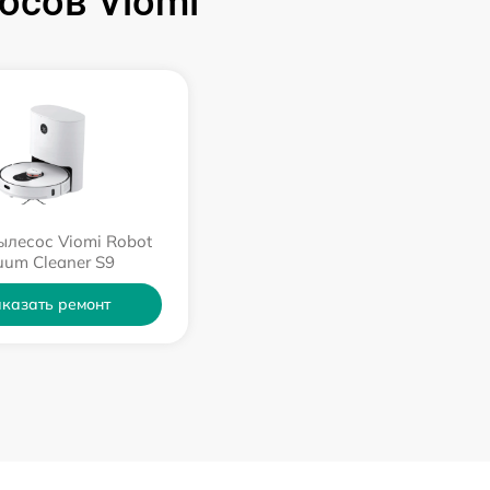
осов Viomi
ылесос Viomi Robot
uum Cleaner S9
казать ремонт