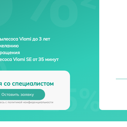
ылесоса Viomi до 3 лет
 желанию
бращения
лесоса
Viomi SE от 35 минут
я со специалистом
Оставить заявку
есь c
политикой конфиденциальности