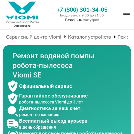
+7 (800) 301-34-05
Ежедневно с 9:00 до 21:00
Позвонить
мне утром
Сервисный центр Viomi
в
Хабаровске
Сервисный центр Viomi
Каталог устройств
Ремонт
Ремонт водяной помпы
робота-пылесоса
Viomi SE
Официальный сервис
Гарантийное обслуживание
робота-пылесоса Viomi до 3 лет
Диагностика за наш счет,
ремонт по желанию
Бесплатный выезд курьера
в день обращения
Ремонт водяной помпы робота-пылесоса