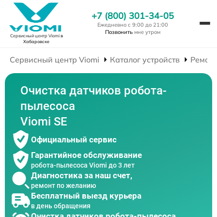
+7 (800) 301-34-05
Ежедневно с 9:00 до 21:00
Позвонить
мне утром
Сервисный центр Viomi
в
Хабаровске
Сервисный центр Viomi
Каталог устройств
Ремонт
Очистка датчиков робота-
пылесоса
Viomi SE
Официальный сервис
Гарантийное обслуживание
робота-пылесоса Viomi до 3 лет
Диагностика за наш счет,
ремонт по желанию
Бесплатный выезд курьера
в день обращения
Очистка датчиков робота-пылесоса