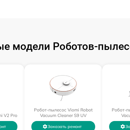
е модели Роботов-пылес
Робот-пылесос Viomi Robot
Робот-п
i V2 Pro
Vacuum Cleaner S9 UV
Vac
онт
Заказать ремонт
За