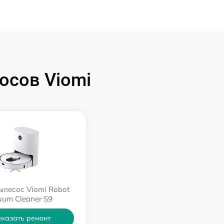
осов Viomi
ылесос Viomi Robot
uum Cleaner S9
казать ремонт