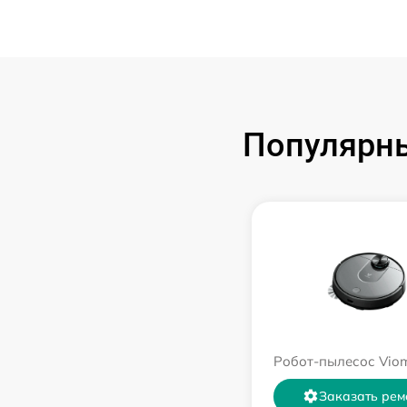
Популярны
Робот-пылесос Viom
Заказать рем