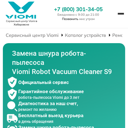
+7 (800) 301-34-05
Ежедневно с 9:00 до 21:00
Позвонить
мне утром
Сервисный центр Viomi
в
Хабаровске
Сервисный центр Viomi
Каталог устройств
Ремонт
Замена шнура робота-
пылесоса
Viomi Robot Vacuum Cleaner S9
Официальный сервис
Гарантийное обслуживание
робота-пылесоса Viomi до 3 лет
Диагностика за наш счет,
ремонт по желанию
Бесплатный выезд курьера
в день обращения
Замена шнура робота-пылесоса