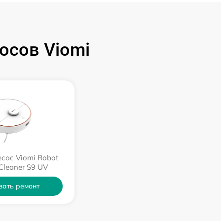
осов Viomi
сос Viomi Robot
Cleaner S9 UV
зать ремонт