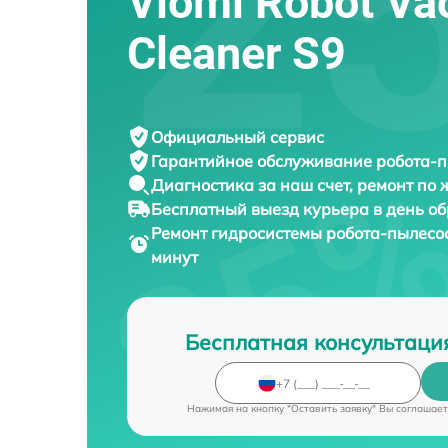
Viomi Robot V
Cleaner S9
Официальный сервис
Гарантийное обслуживание
робота-п
Диагностика за наш счет,
ремонт по
Бесплатный выезд курьера
в день о
Ремонт гидросистемы робота-пылесо
минут
Бесплатная консультаци
Нажимая на кнопку "Оставить заявку" Вы соглашает