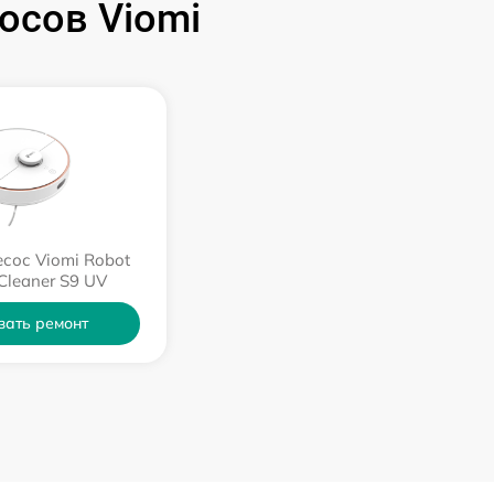
осов Viomi
сос Viomi Robot
Cleaner S9 UV
зать ремонт