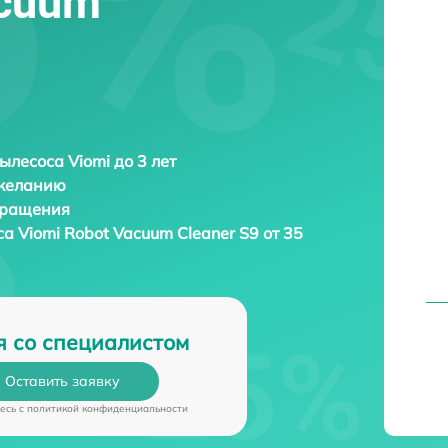
acuum
ылесоса Viomi до 3 лет
 желанию
бращения
са
Viomi Robot Vacuum Cleaner S9 от 35
я со специалистом
Оставить заявку
есь c
политикой конфиденциальности