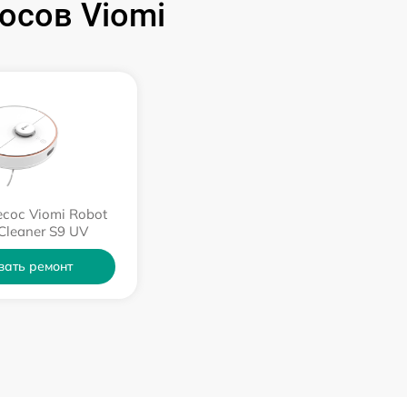
осов Viomi
сос Viomi Robot
Cleaner S9 UV
зать ремонт