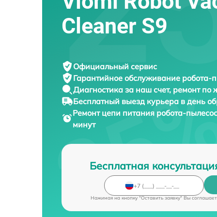
Viomi Robot V
Cleaner S9
Официальный сервис
Гарантийное обслуживание
робота-п
Диагностика за наш счет,
ремонт по
Бесплатный выезд курьера
в день о
Ремонт цепи питания робота-пылесо
минут
Бесплатная консультаци
Нажимая на кнопку "Оставить заявку" Вы соглашает