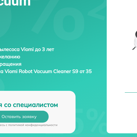
acuum
ылесоса Viomi до 3 лет
 желанию
бращения
са
Viomi Robot Vacuum Cleaner S9 от 35
я со специалистом
Оставить заявку
есь c
политикой конфиденциальности