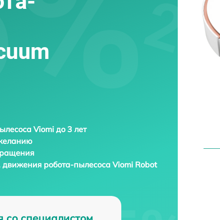
та-
acuum
ылесоса Viomi до 3 лет
 желанию
бращения
, движения робота-пылесоса
Viomi Robot
я со специалистом