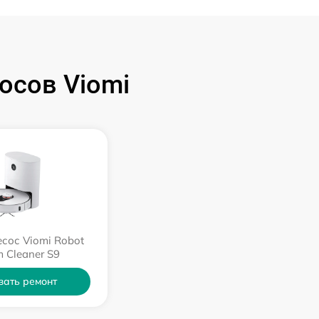
осов Viomi
сос Viomi Robot
 Cleaner S9
зать ремонт