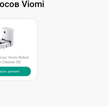
осов Viomi
сос Viomi Robot
 Cleaner S9
зать ремонт