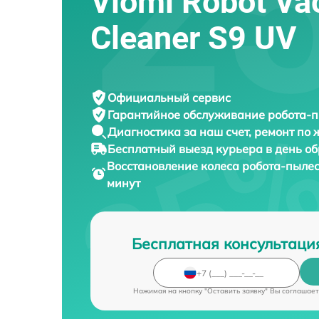
Viomi Robot V
Cleaner S9 UV
Официальный сервис
Гарантийное обслуживание
робота-п
Диагностика за наш счет,
ремонт по
Бесплатный выезд курьера
в день о
Восстановление колеса робота-пыле
минут
Бесплатная консультаци
Нажимая на кнопку "Оставить заявку" Вы соглашает