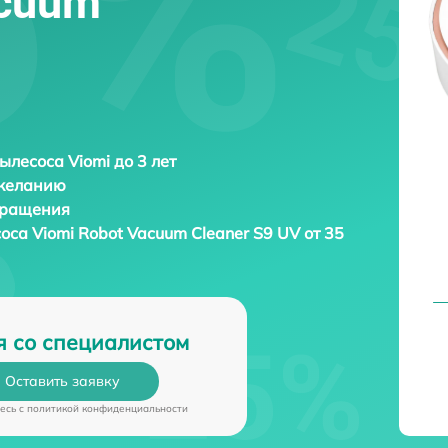
acuum
ылесоса Viomi до 3 лет
 желанию
бращения
соса
Viomi Robot Vacuum Cleaner S9 UV от 35
я со специалистом
Оставить заявку
есь c
политикой конфиденциальности