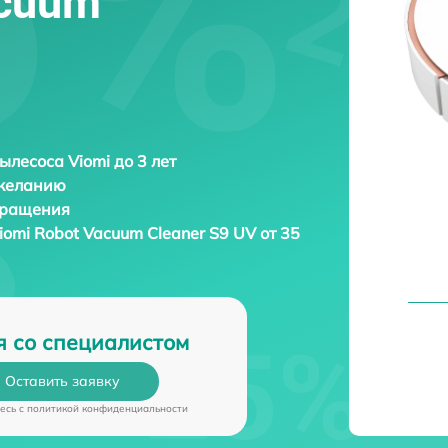
acuum
ылесоса Viomi до 3 лет
 желанию
бращения
iomi Robot Vacuum Cleaner S9 UV от 35
я со специалистом
Оставить заявку
есь c
политикой конфиденциальности