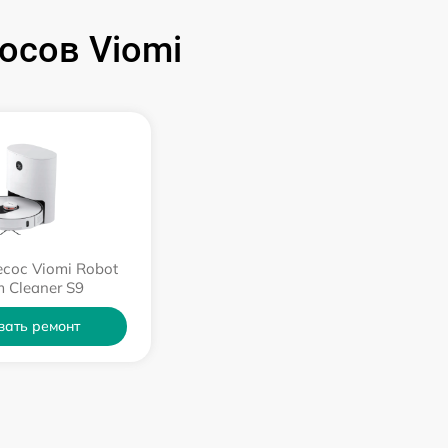
осов Viomi
сос Viomi Robot
 Cleaner S9
зать ремонт