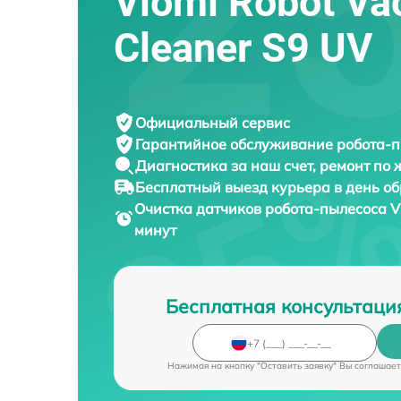
Viomi Robot V
Cleaner S9 UV
Официальный сервис
Гарантийное обслуживание
робота-п
Диагностика за наш счет,
ремонт по
Бесплатный выезд курьера
в день о
Очистка датчиков робота-пылесоса
V
минут
Бесплатная консультаци
Нажимая на кнопку "Оставить заявку" Вы соглашает