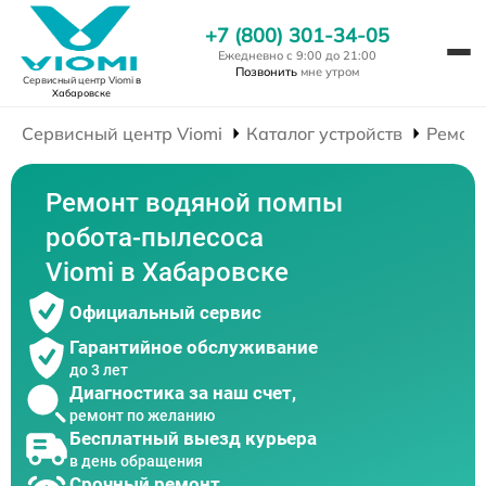
+7 (800) 301-34-05
Ежедневно с 9:00 до 21:00
Позвонить
мне утром
Сервисный центр Viomi
в
Хабаровске
Сервисный центр Viomi
Каталог устройств
Ремонт
Ремонт водяной помпы
робота-пылесоса
Viomi в Хабаровске
Официальный сервис
Гарантийное обслуживание
до 3 лет
Диагностика за наш счет,
ремонт по желанию
Бесплатный выезд курьера
в день обращения
Срочный ремонт