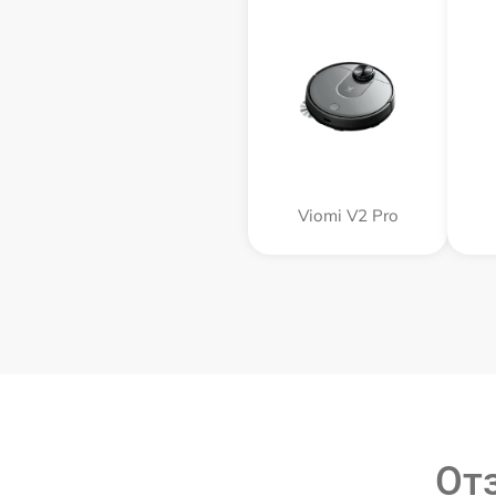
Viomi V2 Pro
От