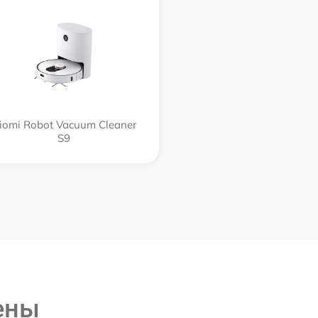
iomi Robot Vacuum Cleaner
S9
ены