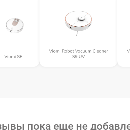
Viomi Robot Vacuum Cleaner
V
Viomi SE
S9 UV
зывы пока еще не добавл