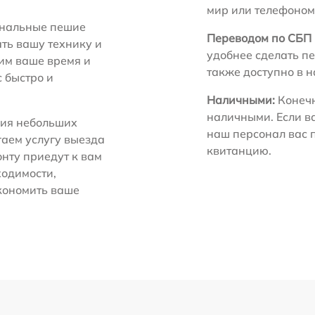
мир или телефоном
нальные пешие
Переводом по СБП 
ть вашу технику и
удобнее сделать пе
ним ваше время и
также доступно в 
с быстро и
Наличными:
Конечн
наличными. Если в
ия небольших
наш персонал вас 
гаем услугу выезда
квитанцию.
нту приедут к вам
ходимости,
экономить ваше