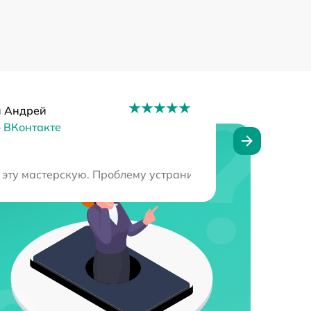
й Андрей
–
ВКонтакте
ись с ремонтом за рекордное время.
а эту мастерскую. Проблему устранили в кратчайшие срок